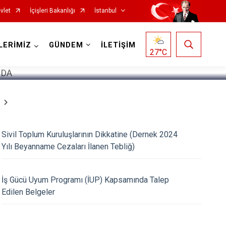
vlet
İçişleri Bakanlığı
İstanbul
1
/
5
LERİMİZ
GÜNDEM
İLETİŞİM
27
°C
Fatih
Sultanbeyli
Gaziosmanpaşa
Tuzla
Sivil Toplum Kuruluşlarının Dikkatine (Dernek 2024
Güngören
Ümraniye
Yılı Beyanname Cezaları İlanen Tebliğ)
Kadıköy
Üsküdar
Kağıthane
Zeytinburnu
İş Gücü Uyum Programı (İUP) Kapsamında Talep
Edilen Belgeler
Kartal
Arnavutköy
Küçükçekmece
Ataşehir