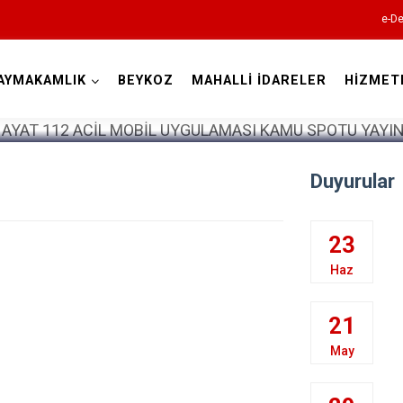
e-De
AYMAKAMLIK
BEYKOZ
MAHALLİ İDARELER
HİZMET
İstanbul
Duyurular
Adalar
Avcılar
23
Bağcılar
Haz
Bahçelievler
Bakırköy
21
Bayrampaşa
May
Beşiktaş