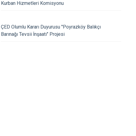
Maltepe
Başakşehir
Kurban Hizmetleri Komisyonu
Pendik
Beylikdüzü
ce
Sarıyer
Çekmeköy
03.07.2026
ÇED Olumlu Kararı Duyurusu ''Poyrazköy Balıkçı
RUMA HİZMETLERİ İLÇE
MARMARA ÜNİVERSİ
Şile
Esenyurt
Barınağı Tevsii İnşaatı" Projesi
SYON TOPLANTISI
BİLİMLERİ FAKÜLTE
Silivri
Sancaktepe
TİRİLDİ
TÖRENİ GERÇEKLEŞT
Şişli
Sultangazi