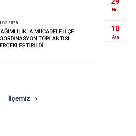
29
Beykoz
Nis
Beyoğlu
Büyükçekme
9.07.2026
28.07.2026
10
AĞIMLILIKLA MÜCADELE İLÇE
ÇOCUK KO
Çatalca
Ara
OORDİNASYON TOPLANTISI
KOORDİNA
Esenler
ERÇEKLEŞTİRİLDİ
GERÇEKLEŞ
Eyüpsultan
İlçemiz