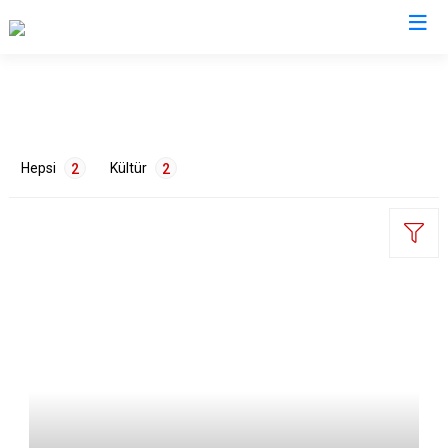
İstanbul
Adalar
Fatih
Sultanbeyli
Hepsi
Kültür
2
2
Avcılar
Gaziosmanpaşa
Tuzla
Bağcılar
Güngören
Ümraniye
Bahçelievler
Kadıköy
Üsküdar
Bakırköy
Kağıthane
Zeytinburnu
ETİKETLER
Bayrampaşa
Kartal
Arnavutköy
Beşiktaş
Küçükçekmece
Ataşehir
Tarih
2
Beykoz
Maltepe
Başakşehir
Beyoğlu
Pendik
Beylikdüzü
Büyükçekmece
Sarıyer
Çekmeköy