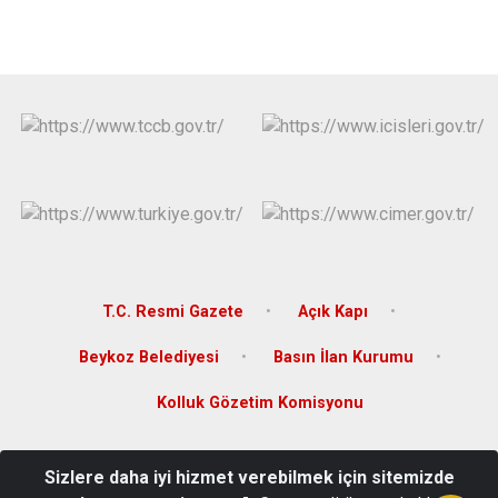
T.C. Resmi Gazete
Açık Kapı
Beykoz Belediyesi
Basın İlan Kurumu
Kolluk Gözetim Komisyonu
Gümüşsuyu Mahallesi Şehit Bülent Kocabıyık Cad. Pk.34820
Sizlere daha iyi hizmet verebilmek için sitemizde
Beykoz/İSTANBUL