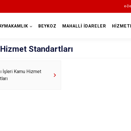
e-De
AYMAKAMLIK
BEYKOZ
MAHALLİ İDARELER
HİZMET
İstanbul
Hizmet Standartları
Adalar
zı İşleri Kamu Hizmet
Avcılar
ları
Bağcılar
Bahçelievler
Bakırköy
Bayrampaşa
Beşiktaş