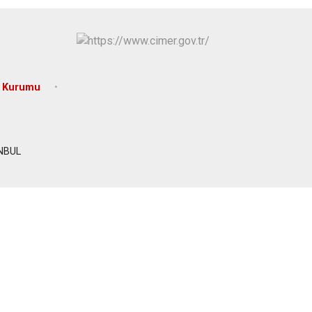
Maltepe
Başakşehir
Pendik
Beylikdüzü
ce
Sarıyer
Çekmeköy
Şile
Esenyurt
n Kurumu
Silivri
Sancaktepe
Şişli
Sultangazi
ANBUL