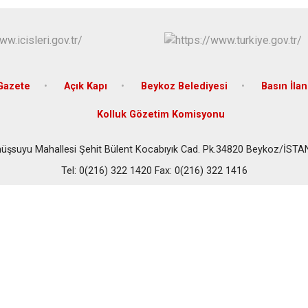
Beykoz
Beyoğlu
Büyükçekme
Çatalca
Gazete
Açık Kapı
Beykoz Belediyesi
Basın İla
Esenler
Kolluk Gözetim Komisyonu
Eyüpsultan
şsuyu Mahallesi Şehit Bülent Kocabıyık Cad. Pk.34820 Beykoz/İST
Tel: 0(216) 322 1420 Fax: 0(216) 322 1416