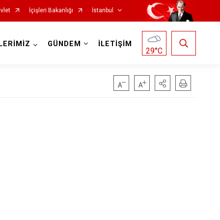
vlet
İçişleri Bakanlığı
İstanbul
LERİMİZ
GÜNDEM
İLETİŞİM
29
°C
Fatih
Sultanbeyli
Gaziosmanpaşa
Tuzla
Güngören
Ümraniye
Kadıköy
Üsküdar
Kağıthane
Zeytinburnu
Kartal
Arnavutköy
Küçükçekmece
Ataşehir