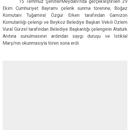
15 Temmuz ŞehitlerMeydanı’nda gerçekleştirilen 29
Çatalca
Şile
Esenyurt
Ekim Cumhuriyet Bayramı çelenk sunma törenine, Boğaz
Esenler
Silivri
Sancaktepe
Komutanı Tuğamiral Özgür Erken tarafından Garnizon
Komutanlığı çelengi ve Beykoz Belediye Başkan Vekili Özlem
Eyüpsultan
Şişli
Sultangazi
Vural Gürzel tarafından Belediye Başkanlığı çelenginin Atatürk
Anıtına sunulmasının ardından saygı duruşu ve İstiklal
Marşı'nın okunmasıyla tören sona erdi.