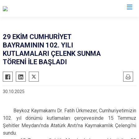
İstanbul
29 EKİM CUMHURİYET
BAYRAMININ 102. YILI
Adalar
Fatih
Sultanbeyli
KUTLAMALARI ÇELENK SUNMA
Avcılar
Gaziosmanpaşa
Tuzla
TÖRENİ İLE BAŞLADI
Bağcılar
Güngören
Ümraniye
Bahçelievler
Kadıköy
Üsküdar
Bakırköy
Kağıthane
Zeytinburnu
30.10.2025
Bayrampaşa
Kartal
Arnavutköy
Beşiktaş
Küçükçekmece
Ataşehir
Beykoz Kaymakamı Dr. Fatih Ürkmezer, Cumhuriyetimizin
Beykoz
Maltepe
Başakşehir
102. yıl dönümü kutlamaları çerçevesinde 15 Temmuz
Şehitler Meydanı'nda Atatürk Anıtı'na Kaymakamlık Çelengi'ni
Beyoğlu
Pendik
Beylikdüzü
sundu.
Büyükçekmece
Sarıyer
Çekmeköy