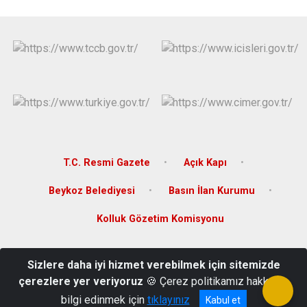
T.C. Resmi Gazete
Açık Kapı
Beykoz Belediyesi
Basın İlan Kurumu
Kolluk Gözetim Komisyonu
Gümüşsuyu Mahallesi Şehit Bülent Kocabıyık Cad. Pk.34820
Sizlere daha iyi hizmet verebilmek için sitemizde
Beykoz/İSTANBUL
çerezlere yer veriyoruz
🍪 Çerez politikamız hakkında
Tel: 0(216) 322 1420 Fax: 0(216) 322 1416
bilgi edinmek için
tıklayınız
Kabul et