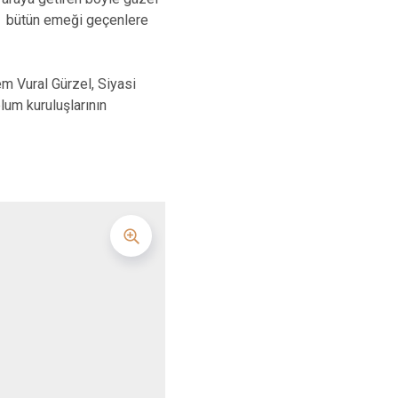
Maltepe
Başakşehir
e bütün emeği geçenlere
Pendik
Beylikdüzü
ce
Sarıyer
Çekmeköy
Vural Gürzel, Siyasi
Şile
Esenyurt
plum kuruluşlarının
Silivri
Sancaktepe
Şişli
Sultangazi