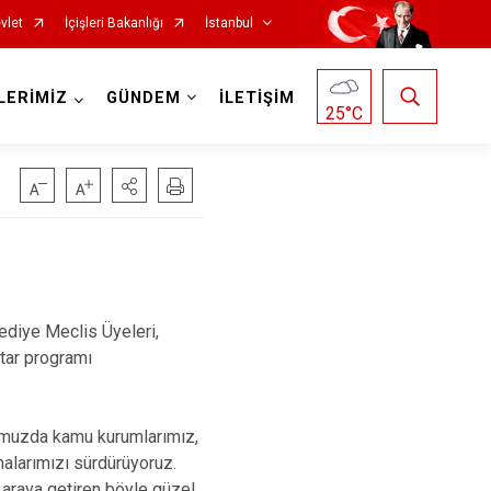
vlet
İçişleri Bakanlığı
İstanbul
LERİMİZ
GÜNDEM
İLETİŞİM
25
°C
Fatih
Sultanbeyli
Gaziosmanpaşa
Tuzla
Güngören
Ümraniye
ediye Meclis Üyeleri,
Kadıköy
Üsküdar
ftar programı
Kağıthane
Zeytinburnu
Kartal
Arnavutköy
muzda kamu kurumlarımız,
Küçükçekmece
Ataşehir
şmalarımızı sürdürüyoruz.
r araya getiren böyle güzel