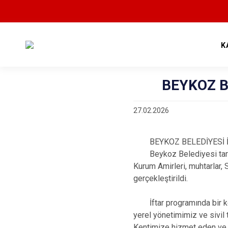
K
BEYKOZ BEL
27.02.2026
BEYKOZ BELEDİYESİ İ
Beykoz Belediyesi tarafınd
Kurum Amirleri, muhtarlar, 
gerçekleştirildi.
İftar programında bir k
yerel yönetimimiz ve sivil 
Kentimize hizmet eden ve va