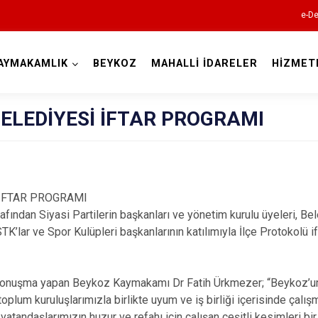
e-De
AYMAKAMLIK
BEYKOZ
MAHALLİ İDARELER
HİZMET
İstanbul
EDİYESİ İFTAR PROGRAMI
Adalar
Avcılar
FTAR PROGRAMI
Bağcılar
an Siyasi Partilerin başkanları ve yönetim kurulu üyeleri, Bel
Bahçelievler
STK’lar ve Spor Kulüpleri başkanlarının katılımıyla İlçe Protokolü i
Bakırköy
Bayrampaşa
onuşma yapan Beykoz Kaymakamı Dr Fatih Ürkmezer; “Beykoz’u
Beşiktaş
toplum kuruluşlarımızla birlikte uyum ve iş birliği içerisinde çalı
tandaşlarımızın huzur ve refahı için çalışan çeşitli kesimleri bi