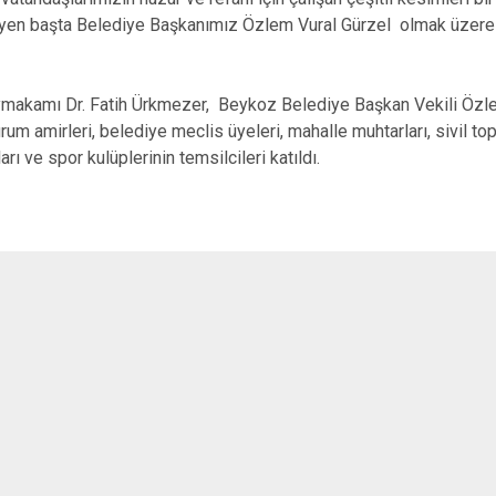
Beykoz
eyen başta Belediye Başkanımız Özlem Vural Gürzel olmak üzer
Beyoğlu
Büyükçekme
ı Dr. Fatih Ürkmezer, Beykoz Belediye Başkan Vekili Özlem 
Çatalca
kurum amirleri, belediye meclis üyeleri, mahalle muhtarları, sivil to
Esenler
rı ve spor kulüplerinin temsilcileri katıldı.
Eyüpsultan