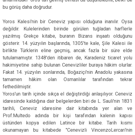
Çatalca
Şile
Esenyurt
bu görüş daha doğrudur.
Esenler
Silivri
Sancaktepe
Yoros Kalesi'nin bir Ceneviz yapısı olduğuna inanılır. Oysa
Eyüpsultan
Şişli
Sultangazi
değildir. Kulelerinden birinde görülen tuğladan harflerle
yazılmış Grekçe kitabe, buranın Bizans inşaatı olduğunu
gösterir. 14. yüzyılın başlarında, 1305'te kale, Şile Kalesi ile
birlikte Türklerin eline geçmiş, ancak fazla bir süre elde
tutulamamıştır. 1348'den itibaren de, Karadeniz ticaret yolu
hakimiyetine sahip bulunan Cenevizliler buraya hâkim olurlar.
Fakat 14. yüzyılın sonlarında, Boğaziçi'nin Anadolu yakasına
tamamen hâkim olan Osmanlılar tarafından tekrar
fethedilmiştir.
Yoros'un tarih içinde sıkça el değiştirdiği anlaşılıyor. Ceneviz
idaresinde kaldığına dair belgelerden biri de L. Sauli'nin 1831
tarihli, Ceneviz idaresine dair kitabında yer alan ve
Prof.Multedo adında bir kişi tarafından kalenin kapısı
üstünden kopya edilen Latince bir kitabe. Tarih kısmı
okunamayan bu kitabede "Cenevizli VincenzoLercari'nin