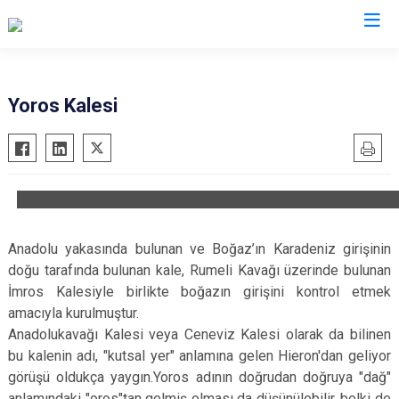
İstanbul
Yoros Kalesi
Adalar
Fatih
Sultanbeyli
Avcılar
Gaziosmanpaşa
Tuzla
Bağcılar
Güngören
Ümraniye
Bahçelievler
Kadıköy
Üsküdar
Anadolu yakasında bulunan ve Boğaz’ın Karadeniz girişinin
Bakırköy
Kağıthane
Zeytinburnu
doğu tarafında bulunan kale, Rumeli Kavağı üzerinde bulunan
Bayrampaşa
Kartal
Arnavutköy
İmros Kalesiyle birlikte boğazın girişini kontrol etmek
Beşiktaş
Küçükçekmece
Ataşehir
amacıyla kurulmuştur.
Beykoz
Maltepe
Başakşehir
Anadolukavağı Kalesi veya Ceneviz Kalesi olarak da bilinen
bu kalenin adı, "kutsal yer" anlamına gelen Hieron'dan geliyor
Beyoğlu
Pendik
Beylikdüzü
görüşü oldukça yaygın.Yoros adının doğrudan doğruya "dağ"
Büyükçekmece
Sarıyer
Çekmeköy
anlamındaki "oros"tan gelmiş olması da düşünülebilir, belki de