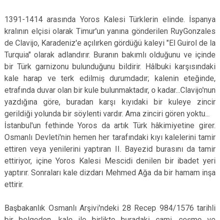
1391-1414 arasında Yoros Kalesi Türklerin elinde. İspanya
kralının elçisi olarak Timur'un yanına gönderilen RuyGonzales
de Clavijo, Karadeniz'e açılırken gördüğü kaleyi "El Guirol de la
Turquia" olarak adlandırır. Buranın bakımlı olduğunu ve içinde
bir Türk garnizonu bulunduğunu bildirir. Hâlbuki karşısındaki
kale harap ve terk edilmiş durumdadır; kalenin eteğinde,
etrafında duvar olan bir kule bulunmaktadır, o kadar...Clavijo'nun
yazdığına göre, buradan karşı kıyıdaki bir kuleye zincir
gerildiği yolunda bir söylenti vardır. Ama zinciri gören yoktu...
İstanbul'un fethinde Yoros da artık Türk hâkimiyetine girer.
Osmanlı Devleti'nin hemen her tarafındaki kıyı kalelerini tamir
ettiren veya yenilerini yaptıran II. Bayezid burasını da tamir
ettiriyor, içine Yoros Kalesi Mescidi denilen bir ibadet yeri
yaptırır. Sonraları kale dizdarı Mehmed Ağa da bir hamam inşa
ettirir.
Başbakanlık Osmanlı Arşivi'ndeki 28 Recep 984/1576 tarihli
bir belgeden, kale ile birlikte buradaki cami, çeşme ve