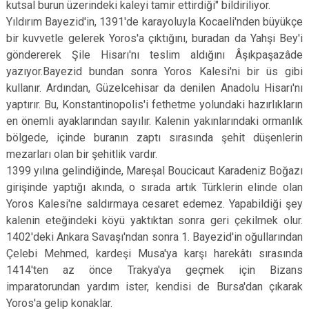
kutsal burun üzerindeki kaleyi tamir ettirdiği" bildiriliyor.
Yıldırım Bayezid'in, 1391'de karayoluyla Kocaeli'nden büyükçe
bir kuvvetle gelerek Yoros'a çıktığını, buradan da Yahşi Bey'i
göndererek Şile Hisarı'nı teslim aldığını Âşıkpaşazâde
yazıyor.Bayezid bundan sonra Yoros Kalesi'ni bir üs gibi
kullanır. Ardından, Güzelcehisar da denilen Anadolu Hisarı'nı
yaptırır. Bu, Konstantinopolis'i fethetme yolundaki hazırlıkların
en önemli ayaklarından sayılır. Kalenin yakınlarındaki ormanlık
bölgede, içinde buranın zaptı sırasında şehit düşenlerin
mezarları olan bir şehitlik vardır.
1399 yılına gelindiğinde, Mareşal Boucicaut Karadeniz Boğazı
girişinde yaptığı akında, o sırada artık Türklerin elinde olan
Yoros Kalesi'ne saldırmaya cesaret edemez. Yapabildiği şey
kalenin eteğindeki köyü yaktıktan sonra geri çekilmek olur.
1402'deki Ankara Savaşı'ndan sonra 1. Bayezid'in oğullarından
Çelebi Mehmed, kardeşi Musa'ya karşı harekâtı sırasında
1414'ten az önce Trakya'ya geçmek için Bizans
imparatorundan yardım ister, kendisi de Bursa'dan çıkarak
Yoros'a gelip konaklar.